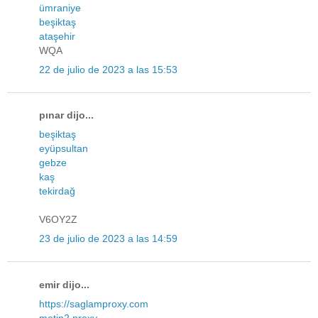
ümraniye
beşiktaş
ataşehir
WQA
22 de julio de 2023 a las 15:53
pınar dijo...
beşiktaş
eyüpsultan
gebze
kaş
tekirdağ
V6OY2Z
23 de julio de 2023 a las 14:59
emir dijo...
https://saglamproxy.com
metin2 proxy