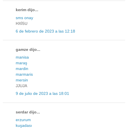
kerim dijo...
sms onay
HXİ5U
6 de febrero de 2023 a las 12:18
gamze dijo...
manisa
maraş
mardin
marmaris
mersin
JJUJA
9 de julio de 2023 a las 18:01
serdar dijo...
erzurum
kuşadası