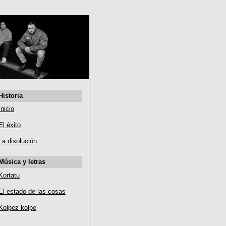
Historia
Inicio
El éxito
La disolución
Música y letras
Kortatu
El estado de las cosas
Kolpez kolpe