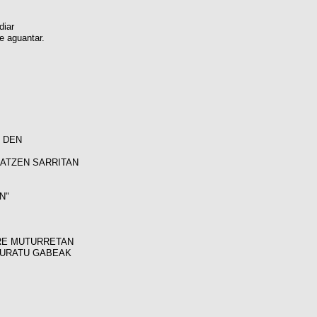
diar
e aguantar.
N DEN
ZATZEN SARRITAN
N"
ERE MUTURRETAN
TURATU GABEAK