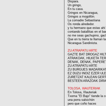
Dispara.
Un gringo,
En tu casa.
Gringos en Nicaragua,
Gringos a mogollón.
La comadre Sebastiana
Os ronda alrededor.
y tu hermano que estas ahí
contando batallitas en el ba
no me seas gachupino, gac
Que en tu tierra te llaman l
Nicaragua Sandinista.
ZU ATRAPATU ARTE
GAZTE BAT DROGAZ HIL
ATRAKOAK, HILKETA TE
DENAK, DENAK, PAPERE
ZU ATRAPATU ARTE
ZU BURGUES MADARIKA
EZ DUZU INOIZ EZER UL
ZURETZAT KALEAN GER
BESTEEN ARAZOAK DIRA
TOLOSA, IñAUTERIAK
En Tolosa, Iñauteriak
Txema "El Bajo" tiende la c
una porra salsichón
pero que coño haces