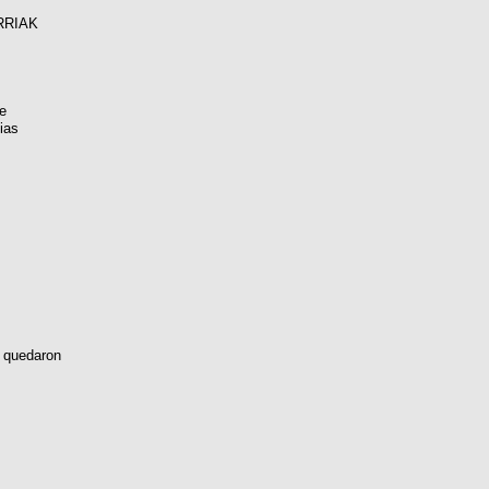
RRIAK
e
ias
 quedaron