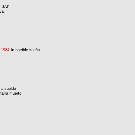
 BAI"
val
 1984
Un horrible sueño
 a sueldo
tarra muerto.