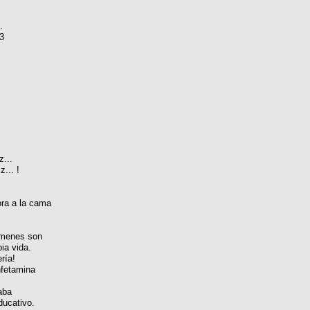
.
3
...
... !
ora a la cama
xámenes son
pia vida.
ría!
fetamina
aba
ducativo.