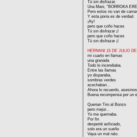
Tú sin disfrazar.
Una Mani, "BORROKA ERE
Pero estos no van de carna
Y esta porra es de verdad.
¡Ay!
pero que coño haces
Tú sin disfrazar ¡!
pero que coño haces
Tú sin disfrazar ¡!
HERNANI 15 DE JULIO DE
mi cuarto en llamas
una granada
Todo lo incendiaba.
Entre las llamas
yo disparaba,
sombras verdes
acechaban...
Ahora lo recuerdo, asesinos
Buena recompensa por un e
Querian Tiro al Bonzo
pero mejor...
Yo me quemaba.
Por fin
desperté asfixiado,
solo era un sueño
Vaya un mal rato.