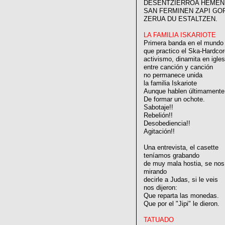
DESENTZIERROA HEMEN
SAN FERMINEN ZAPI GO
ZERUA DU ESTALTZEN.
LA FAMILIA ISKARIOTE
Primera banda en el mundo
que practico el Ska-Hardcor
activismo, dinamita en igles
entre canción y canción
no permanece unida
la familia Iskariote
Aunque hablen últimamente
De formar un ochote.
Sabotaje!!
Rebelión!!
Desobediencia!!
Agitación!!
Una entrevista, el casette
teníamos grabando
de muy mala hostia, se nos
mirando
decirle a Judas, si le veis
nos dijeron:
Que reparta las monedas.
Que por el "Jipi" le dieron.
TATUADO