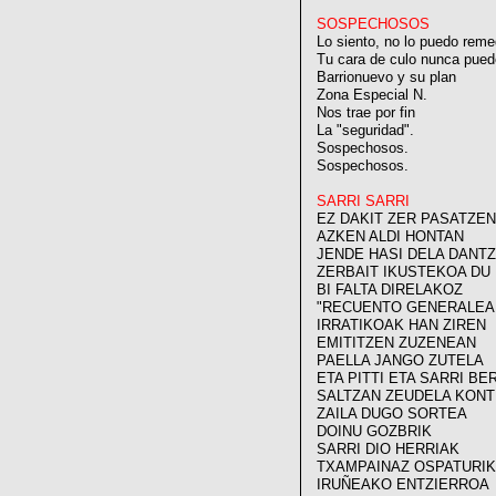
SOSPECHOSOS
Lo siento, no lo puedo reme
Tu cara de culo nunca pued
Barrionuevo y su plan
Zona Especial N.
Nos trae por fin
La "seguridad".
Sospechosos.
Sospechosos.
SARRI SARRI
EZ DAKIT ZER PASATZE
AZKEN ALDI HONTAN
JENDE HASI DELA DANT
ZERBAIT IKUSTEKOA DU
BI FALTA DIRELAKOZ
"RECUENTO GENERALEA
IRRATIKOAK HAN ZIREN
EMITITZEN ZUZENEAN
PAELLA JANGO ZUTELA
ETA PITTI ETA SARRI B
SALTZAN ZEUDELA KON
ZAILA DUGO SORTEA
DOINU GOZBRIK
SARRI DIO HERRIAK
TXAMPAINAZ OSPATURIK
IRUÑEAKO ENTZIERROA