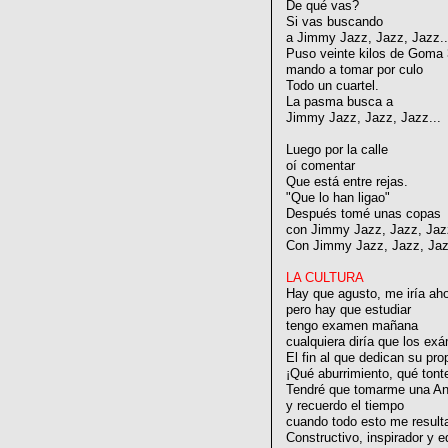
De qué vas?
Si vas buscando
a Jimmy Jazz, Jazz, Jazz..
Puso veinte kilos de Goma 
mando a tomar por culo
Todo un cuartel.
La pasma busca a
Jimmy Jazz, Jazz, Jazz...
Luego por la calle
oí comentar
Que está entre rejas.
"Que lo han ligao"
Después tomé unas copas
con Jimmy Jazz, Jazz, Jazz
Con Jimmy Jazz, Jazz, Jazz
LA CULTURA
Hay que agusto, me iría ah
pero hay que estudiar
tengo examen mañana
cualquiera diría que los e
El fin al que dedican su pro
¡Qué aburrimiento, qué tonte
Tendré que tomarme una An
y recuerdo el tiempo
cuando todo esto me result
Constructivo, inspirador y e