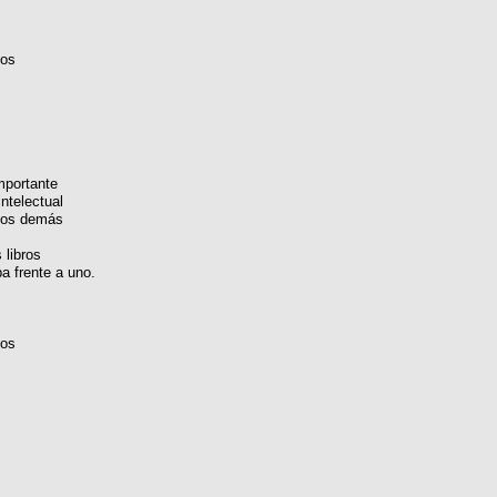
vos
mportante
intelectual
 los demás
 libros
a frente a uno.
vos