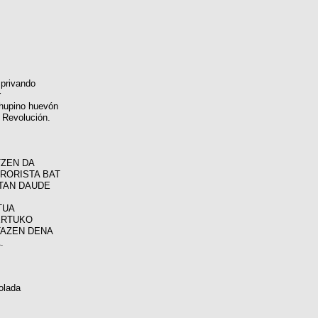
 privando
r
hupino huevón
a Revolución.
TZEN DA
RRORISTA BAT
TAN DAUDE
TUA
ERTUKO
TAZEN DENA
.
olada