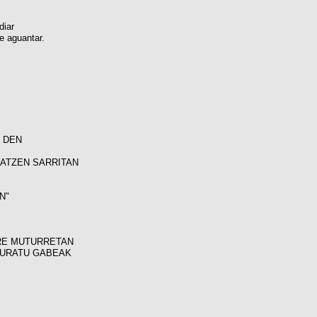
diar
e aguantar.
N DEN
ZATZEN SARRITAN
N"
ERE MUTURRETAN
TURATU GABEAK