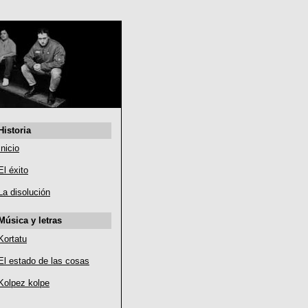
Historia
Inicio
El éxito
La disolución
Música y letras
Kortatu
El estado de las cosas
Kolpez kolpe