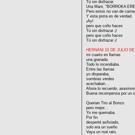
Tú sin disfrazar.
Una Mani, "BORROKA ERE
Pero estos no van de carna
Y esta porra es de verdad.
¡Ay!
pero que coño haces
Tú sin disfrazar ¡!
pero que coño haces
Tú sin disfrazar ¡!
HERNANI 15 DE JULIO DE
mi cuarto en llamas
una granada
Todo lo incendiaba.
Entre las llamas
yo disparaba,
sombras verdes
acechaban...
Ahora lo recuerdo, asesinos
Buena recompensa por un e
Querian Tiro al Bonzo
pero mejor...
Yo me quemaba.
Por fin
desperté asfixiado,
solo era un sueño
Vaya un mal rato.