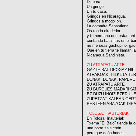
Dispara.
Un gringo,
En tu casa.
Gringos en Nicaragua,
Gringos a mogollón.
La comadre Sebastiana
Os ronda alrededor.
y tu hermano que estas ahí
contando batallitas en el ba
no me seas gachupino, gac
Que en tu tierra te llaman l
Nicaragua Sandinista.
ZU ATRAPATU ARTE
GAZTE BAT DROGAZ HIL
ATRAKOAK, HILKETA TE
DENAK, DENAK, PAPERE
ZU ATRAPATU ARTE
ZU BURGUES MADARIKA
EZ DUZU INOIZ EZER UL
ZURETZAT KALEAN GER
BESTEEN ARAZOAK DIRA
TOLOSA, IñAUTERIAK
En Tolosa, Iñauteriak
Txema "El Bajo" tiende la c
una porra salsichón
pero que coño haces