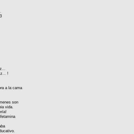
.
3
...
... !
ora a la cama
xámenes son
pia vida.
ría!
fetamina
aba
ducativo.