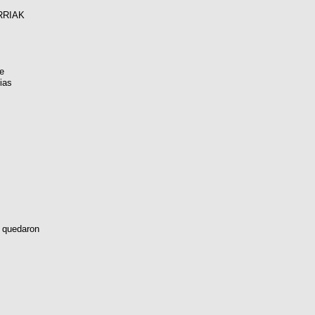
RRIAK
e
ias
 quedaron