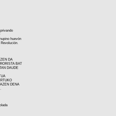
 privando
r
hupino huevón
a Revolución.
TZEN DA
RRORISTA BAT
TAN DAUDE
TUA
ERTUKO
TAZEN DENA
.
olada