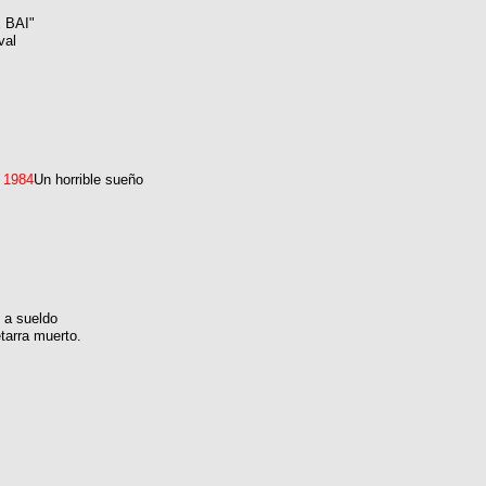
 BAI"
val
 1984
Un horrible sueño
 a sueldo
tarra muerto.