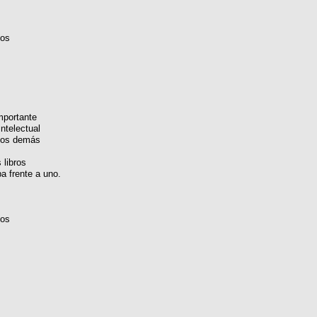
vos
mportante
intelectual
 los demás
 libros
a frente a uno.
vos