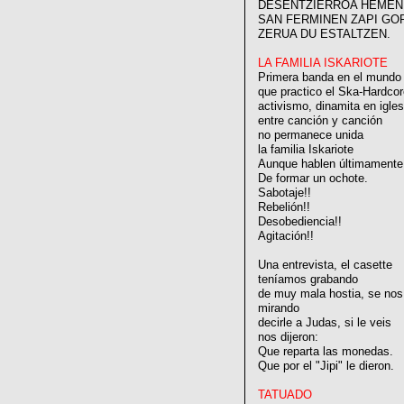
DESENTZIERROA HEMEN
SAN FERMINEN ZAPI GO
ZERUA DU ESTALTZEN.
LA FAMILIA ISKARIOTE
Primera banda en el mundo
que practico el Ska-Hardcor
activismo, dinamita en igles
entre canción y canción
no permanece unida
la familia Iskariote
Aunque hablen últimamente
De formar un ochote.
Sabotaje!!
Rebelión!!
Desobediencia!!
Agitación!!
Una entrevista, el casette
teníamos grabando
de muy mala hostia, se nos
mirando
decirle a Judas, si le veis
nos dijeron:
Que reparta las monedas.
Que por el "Jipi" le dieron.
TATUADO