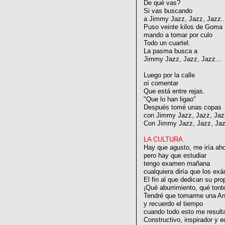
De qué vas?
Si vas buscando
a Jimmy Jazz, Jazz, Jazz..
Puso veinte kilos de Goma 
mando a tomar por culo
Todo un cuartel.
La pasma busca a
Jimmy Jazz, Jazz, Jazz...
Luego por la calle
oí comentar
Que está entre rejas.
"Que lo han ligao"
Después tomé unas copas
con Jimmy Jazz, Jazz, Jazz
Con Jimmy Jazz, Jazz, Jazz
LA CULTURA
Hay que agusto, me iría ah
pero hay que estudiar
tengo examen mañana
cualquiera diría que los e
El fin al que dedican su pro
¡Qué aburrimiento, qué tonte
Tendré que tomarme una An
y recuerdo el tiempo
cuando todo esto me result
Constructivo, inspirador y e