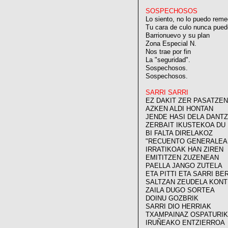
SOSPECHOSOS
Lo siento, no lo puedo reme
Tu cara de culo nunca pued
Barrionuevo y su plan
Zona Especial N.
Nos trae por fin
La "seguridad".
Sospechosos.
Sospechosos.
SARRI SARRI
EZ DAKIT ZER PASATZE
AZKEN ALDI HONTAN
JENDE HASI DELA DANT
ZERBAIT IKUSTEKOA DU
BI FALTA DIRELAKOZ
"RECUENTO GENERALEA
IRRATIKOAK HAN ZIREN
EMITITZEN ZUZENEAN
PAELLA JANGO ZUTELA
ETA PITTI ETA SARRI B
SALTZAN ZEUDELA KON
ZAILA DUGO SORTEA
DOINU GOZBRIK
SARRI DIO HERRIAK
TXAMPAINAZ OSPATURIK
IRUÑEAKO ENTZIERROA