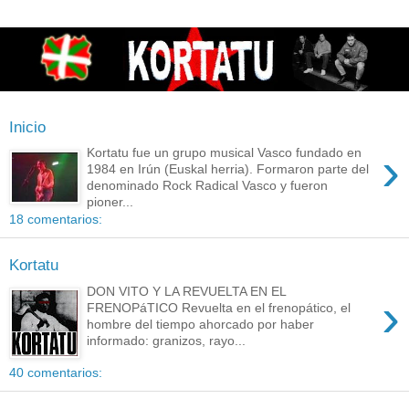
Inicio
›
Kortatu fue un grupo musical Vasco fundado en
1984 en Irún (Euskal herria). Formaron parte del
denominado Rock Radical Vasco y fueron
pioner...
18 comentarios:
Kortatu
DON VITO Y LA REVUELTA EN EL
›
FRENOPáTICO Revuelta en el frenopático, el
hombre del tiempo ahorcado por haber
informado: granizos, rayo...
40 comentarios: