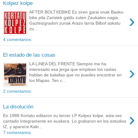
Kolpez kolpe
AFTER BOLTXEBIKE Ez ziren garai onak Basko-
›
bike pila Zaristek galdu zuten Zeukaten nagia.
Gazteizgradon zuriak Arazo larria Bilbof askatu
zu...
4 comentarios:
El estado de las cosas
LA LíNEA DEL FRENTE Siempre me ha
›
interesado esa jerga que emplean los rastas
hablan de batallas que no puedes encontrar en
los Mapas. Ten c...
2 comentarios:
La disolución
›
En 1988 Kortatu editaron su tercer LP Kolpez kolpe, esta vez
cantado íntegramente en euskera. Lo grabaron en los estudios
IZ, y aparece Kaki...
7 comentarios: