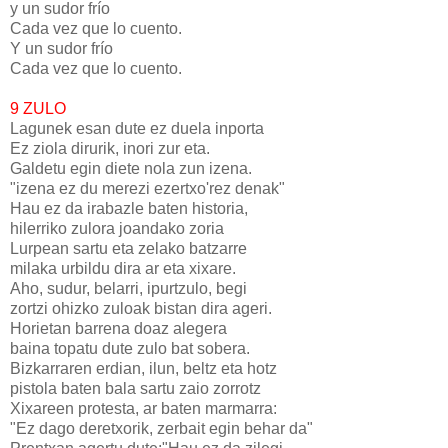
y un sudor frío
Cada vez que lo cuento.
Y un sudor frío
Cada vez que lo cuento.
9 ZULO
Lagunek esan dute ez duela inporta
Ez ziola dirurik, inori zur eta.
Galdetu egin diete nola zun izena.
"izena ez du merezi ezertxo'rez denak"
Hau ez da irabazle baten historia,
hilerriko zulora joandako zoria
Lurpean sartu eta zelako batzarre
milaka urbildu dira ar eta xixare.
Aho, sudur, belarri, ipurtzulo, begi
zortzi ohizko zuloak bistan dira ageri.
Horietan barrena doaz alegera
baina topatu dute zulo bat sobera.
Bizkarraren erdian, ilun, beltz eta hotz
pistola baten bala sartu zaio zorrotz
Xixareen protesta, ar baten marmarra:
"Ez dago deretxorik, zerbait egin behar da"