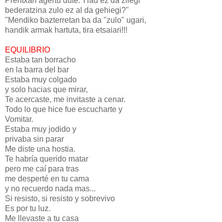
Prentxan agertu dute:"Hau ez da zilegi
bederatzina zulo ez al da gehiegi?"
"Mendiko bazterretan ba da "zulo" ugari,
handik armak hartuta, tira etsaiari!!!
EQUILIBRIO
Estaba tan borracho
en la barra del bar
Estaba muy colgado
y solo hacias que mirar,
Te acercaste, me invitaste a cenar.
Todo lo que hice fue escucharte y
Vomitar.
Estaba muy jodido y
privaba sin parar
Me diste una hostia.
Te habría querido matar
pero me caí para tras
me desperté en tu cama
y no recuerdo nada mas...
Si resisto, si resisto y sobrevivo
Es por tu luz.
Me llevaste a tu casa